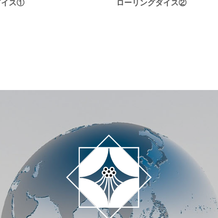
゙イス①
ローリングダイス②