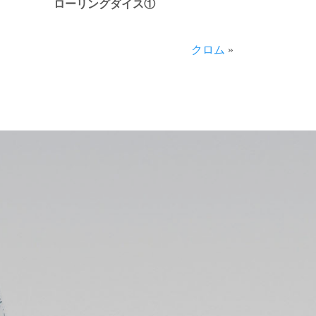
ローリングダイス①
クロム
»