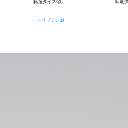
転造ダイス②
転造タ
«
モリブデン屑