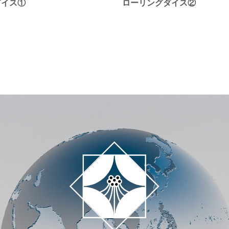
゙イス①
ローリングダイス②