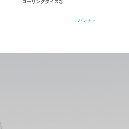
ローリングダイス①
パンチ
»