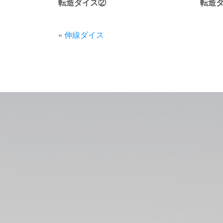
転造ダイス②
転造タ
«
伸線ダイス