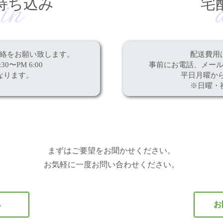
in
持ち込み
宅
絡をお願い致します。
配送費用
30〜PM 6:00
事前にお電話、メー
なります。
平日月曜か
※日曜・
まずはご要望をお聞かせください。
お気軽に一度お問い合わせください。
ら
お