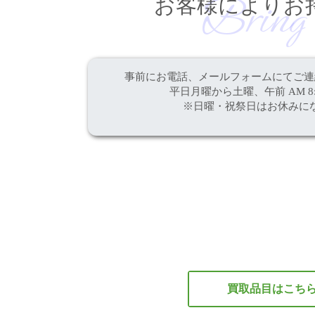
Bring 
お客様によりお
事前にお電話、メールフォームにて
ご連
平日月曜から土曜、
午前 AM 8:
※日曜・祝祭日はお休みに
買取品目はこち